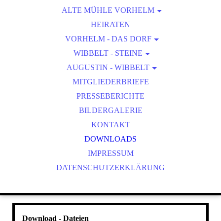
ALTE MÜHLE VORHELM
WEGBESCHREIBUNG
HEIRATEN
VORHELM - DAS DORF
VORHELM IN ZAHLEN
WIBBELT - STEINE
AUGUSTIN - WIBBELT
DORFGESCHICHTE
1. STEIN
50 JAHRE VORHELM AHLEN
MITGLIEDERBRIEFE
WIBBELT - ORTE
2. STEIN
PRESSEBERICHTE
3. STEIN
BILDERGALERIE
4. STEIN
KONTAKT
5. STEIN
DOWNLOADS
6. STEIN
IMPRESSUM
DATENSCHUTZERKLÄRUNG
Download - Dateien