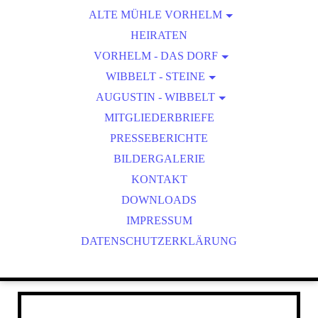
ALTE MÜHLE VORHELM
WEGBESCHREIBUNG
HEIRATEN
VORHELM - DAS DORF
VORHELM IN ZAHLEN
WIBBELT - STEINE
AUGUSTIN - WIBBELT
DORFGESCHICHTE
1. STEIN
50 JAHRE VORHELM AHLEN
MITGLIEDERBRIEFE
WIBBELT - ORTE
2. STEIN
PRESSEBERICHTE
3. STEIN
BILDERGALERIE
4. STEIN
KONTAKT
5. STEIN
DOWNLOADS
6. STEIN
IMPRESSUM
DATENSCHUTZERKLÄRUNG